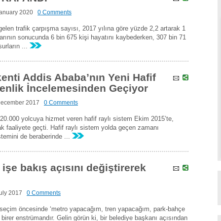
anuary 2020
0 Comments
elen trafik çarpışma sayısı, 2017 yılına göre yüzde 2,2 artarak 1
larının sonucunda 6 bin 675 kişi hayatını kaybederken, 307 bin 71
urların ...
enti Addis Ababa’nın Yeni Hafif
venlik İncelemesinden Geçiyor
December 2017
0 Comments
20.000 yolcuya hizmet veren hafif raylı sistem Ekim 2015’te,
arak faaliyete geçti. Hafif raylı sistem yolda geçen zamanı
stemini de beraberinde ...
işe bakış açısını değiştirerek
uly 2017
0 Comments
, seçim öncesinde ‘metro yapacağım, tren yapacağım, park-bahçe
birer enstrümandır. Gelin görün ki, bir belediye başkanı açısından