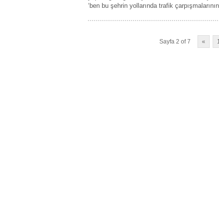
‘ben bu şehrin yollarında trafik çarpışmaların
Sayfa 2 of 7
«