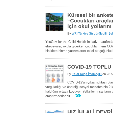
Küresel bir ankete
“Çocukları araçl
için okul yolların
By
WRI Türkiye Sürdürülebilir Şeh
YouGov for the Child Health Initiative tarafın
ebeveynler, okula giderken çocukları hem COV
bisiklete binme yatırımlarını ezici bir çoğunlukl
COVID-19 TOPLU
By
Celal Tolga İmamoğlu
on
28 A
COVID-19’un çıkış noktası olan 
vurguladığı ve önerdiği sosyal mesafesinin 2 k
kaldığını ortaya koyuyor. Yetkililer, insanların
araştırmacılar bir ...
HIZ İHLALİ DEVR