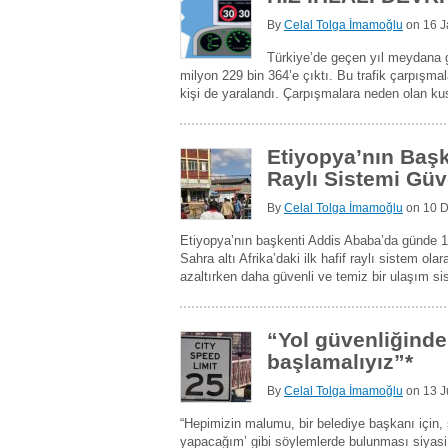
By
Celal Tolga İmamoğlu
on
16 J
Türkiye’de geçen yıl meydana g
milyon 229 bin 364’e çıktı. Bu trafik çarpışma
kişi de yaralandı. Çarpışmalara neden olan kus
Etiyopya’nın Başk
Raylı Sistemi Gü
By
Celal Tolga İmamoğlu
on
10 
Etiyopya’nın başkenti Addis Ababa’da günde 1
Sahra altı Afrika’daki ilk hafif raylı sistem ol
azaltırken daha güvenli ve temiz bir ulaşım si
“Yol güvenliğinde 
başlamalıyız”*
By
Celal Tolga İmamoğlu
on
13 J
“Hepimizin malumu, bir belediye başkanı için
yapacağım’ gibi söylemlerde bulunması siyasi 