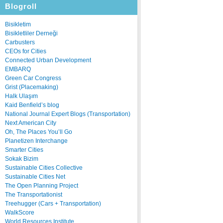
Blogroll
Bisikletim
Bisikletliler Derneği
Carbusters
CEOs for Cities
Connected Urban Development
EMBARQ
Green Car Congress
Grist (Placemaking)
Halk Ulaşım
Kaid Benfield’s blog
National Journal Expert Blogs (Transportation)
Next American City
Oh, The Places You’ll Go
Planetizen Interchange
Smarter Cities
Sokak Bizim
Sustainable Cities Collective
Sustainable Cities Net
The Open Planning Project
The Transportationist
Treehugger (Cars + Transportation)
WalkScore
World Resources Institute