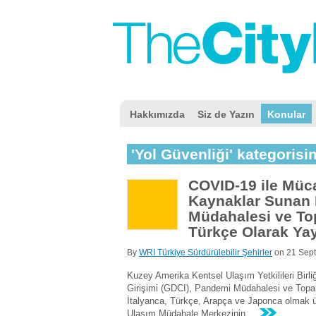
Hakkımızda
Siz de Yazın
Konular
'Yol Güvenliği' kategorisi
COVID-19 ile Müca
Kaynaklar Sunan
Müdahalesi ve To
Türkçe Olarak Yay
By
WRI Türkiye Sürdürülebilir Şehirler
on
21 Sep
Kuzey Amerika Kentsel Ulaşım Yetkilileri Birli
Girişimi (GDCI), Pandemi Müdahalesi ve Topar
İtalyanca, Türkçe, Arapça ve Japonca olmak ü
Ulaşım Müdahale Merkezinin ...