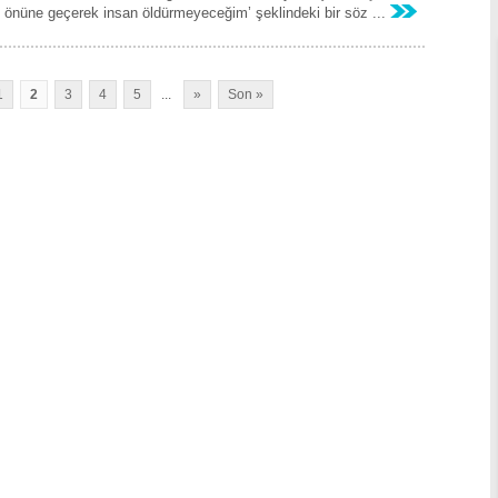
ın önüne geçerek insan öldürmeyeceğim’ şeklindeki bir söz ...
1
2
3
4
5
...
»
Son »