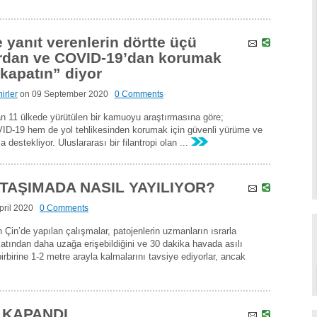
 yanıt verenlerin dörtte üçü
ardan ve COVID-19’dan korumak
ı kapatın” diyor
irler
on
09 September 2020
0 Comments
dan 11 ülkede yürütülen bir kamuoyu araştırmasına göre;
ID-19 hem de yol tehlikesinden korumak için güvenli yürüme ve
a destekliyor. Uluslararası bir filantropi olan ...
 TAŞIMADA NASIL YAYILIYOR?
pril 2020
0 Comments
Çin’de yapılan çalışmalar, patojenlerin uzmanların ısrarla
atından daha uzağa erişebildiğini ve 30 dakika havada asılı
 birbirine 1-2 metre arayla kalmalarını tavsiye ediyorlar, ancak
İ KAPANDI