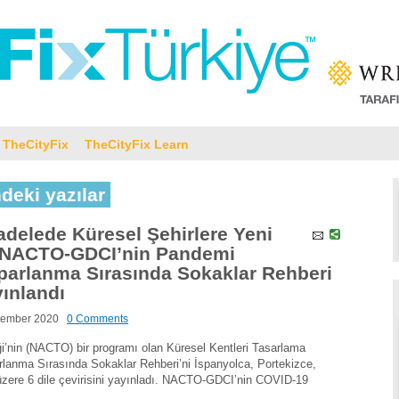
TheCityFix
TheCityFix Learn
ndeki yazılar
delede Küresel Şehirlere Yeni
 NACTO-GDCI’nin Pandemi
parlanma Sırasında Sokaklar Rehberi
ınlandı
tember 2020
0 Comments
ği’nin (NACTO) bir programı olan Küresel Kentleri Tasarlama
lanma Sırasında Sokaklar Rehberi’ni İspanyolca, Portekizce,
zere 6 dile çevirisini yayınladı. NACTO-GDCI’nin COVID-19