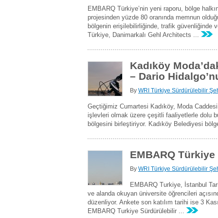
EMBARQ Türkiye’nin yeni raporu, bölge halkını
projesinden yüzde 80 oranında memnun olduğu
bölgenin erişilebilirliğinde, trafik güvenliğind
Türkiye, Danimarkalı Gehl Architects ...
Kadıköy Moda’daki
– Dario Hidalgo’
By
WRI Türkiye Sürdürülebilir Şeh
Geçtiğimiz Cumartesi Kadıköy, Moda Caddesi’n
işlevleri olmak üzere çeşitli faaliyetlerle dol
bölgesini birleştiriyor. Kadıköy Belediyesi bölg
EMBARQ Türkiye Ta
By
WRI Türkiye Sürdürülebilir Şeh
EMBARQ Turkiye, İstanbul Tarihi
ve alanda okuyan üniversite öğrencileri açıs
düzenliyor. Ankete son katılım tarihi ise 3 Ka
EMBARQ Turkiye Sürdürülebilir ...