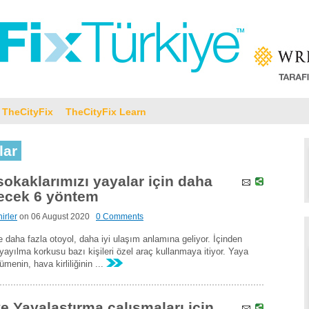
TheCityFix
TheCityFix Learn
lar
sokaklarımızı yayalar için daha
recek 6 yöntem
irler
on
06 August 2020
0 Comments
 daha fazla otoyol, daha iyi ulaşım anlamına geliyor. İçinden
yılma korkusu bazı kişileri özel araç kullanmaya itiyor. Yaya
menin, hava kirliliğinin ...
ve Yayalaştırma çalışmaları için