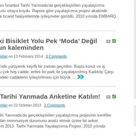
n İstanbul Tarihi Yarımada’da gerçekleştirilen yayalaştırma
nu ortaya koydu. Rapora göre yayalaştırma projesi akabinde
e ve ticaret faaliyetlerinde iyileşmeler görüldü. 2010 yılında EMBARQ
 Bisiklet Yolu Pek ‘Moda’ Değil
nun kaleminden
irler
on
13 February 2014
0 Comments
de yürüyerek keyifli bir zaman geçirdim. Başta konut ve iş
u bu çok hoş cadde; enfes bir park ile yayalaştırılmış Kadıköy Çarşı
edeki caddelerin iyileştirilmesi için büyük ...
rihi Yarımada Anketine Katılın!
irler
on
22 October 2013
2 Comments
 Yarımada’da gerçekleştirilen yayalaştırma projesinin kentliler
ından memnuniyet durumunu analiz etmek üzere bir anket
sım 2013. Tarihi Yarımada Yayalaştırma Projesi, 2010 yılında