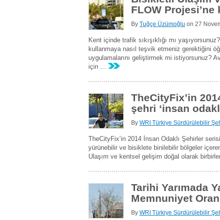
FLOW Projesi’ne k
By
Tuğçe Üzümoğlu
on
27 Nove
Kent içinde trafik sıkışıklığı mı yaşıyorsunuz?
kullanmaya nasıl teşvik etmeniz gerektiğini 
uygulamalarını geliştirmek mi istiyorsunuz? 
için ...
TheCityFix’in 201
şehri ‘insan odakl
By
WRI Türkiye Sürdürülebilir Şeh
TheCityFix’in 2014 İnsan Odaklı Şehirler serisi
yürünebilir ve bisiklete binilebilir bölgeler içere
Ulaşım ve kentsel gelişim doğal olarak birbirle
Tarihi Yarımada Y
Memnuniyet Oran
By
WRI Türkiye Sürdürülebilir Şeh