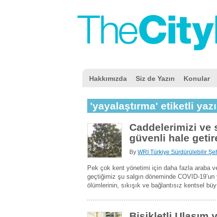
Hakkımızda
Siz de Yazın
Konular
'yayalaştırma' etiketli yazı
Caddelerimizi ve 
güvenli hale geti
By
WRI Türkiye Sürdürülebilir Şeh
Pek çok kent yönetimi için daha fazla araba ve
geçtiğimiz şu salgın döneminde COVID-19’un ya
ölümlerinin, sıkışık ve bağlantısız kentsel büyü
Bisikletli Ulaşım 