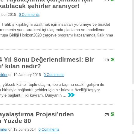
atılacak şehirler aranıyor!
mber 2015
0 Comments
 Trafik sıkışıklığını azaltmak için insanları yürümeye ve bisiklet
öğrenmenin yanı sıra kent içi ulaşımda planlama ve modelleme
Avrupa Birliği Horizon2020 çerçeve programı kapsamında Kalkınma
4 Yıl Sonu Değerlendirmesi: Bir
ı’ kılan nedir?
irler
on
19 January 2015
0 Comments
, yüksek kaliteli toplu ulaşım, toplu taşıma odaklı gelişim ile
n birbiriyle bağlantılı şehirler için bir kılavuz özelliği taşıyor.
riyle bağlantılı iki kavram. Dünyanın ...
ayalaştırma Projesi’nden
ı Yüzde 80
irler
on
13 June 2014
0 Comments