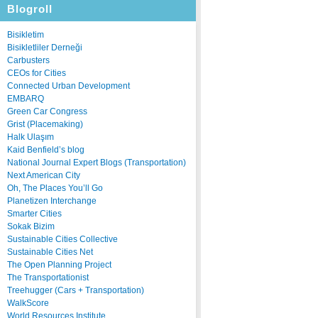
Blogroll
Bisikletim
Bisikletliler Derneği
Carbusters
CEOs for Cities
Connected Urban Development
EMBARQ
Green Car Congress
Grist (Placemaking)
Halk Ulaşım
Kaid Benfield’s blog
National Journal Expert Blogs (Transportation)
Next American City
Oh, The Places You’ll Go
Planetizen Interchange
Smarter Cities
Sokak Bizim
Sustainable Cities Collective
Sustainable Cities Net
The Open Planning Project
The Transportationist
Treehugger (Cars + Transportation)
WalkScore
World Resources Institute