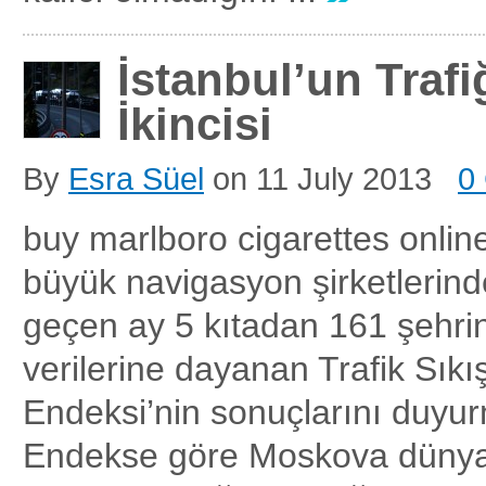
İstanbul’un Traf
İkincisi
By
Esra Süel
on
11 July 2013
0
buy marlboro cigarettes onli
büyük navigasyon şirketleri
geçen ay 5 kıtadan 161 şehrin
verilerine dayanan Trafik Sıkış
Endeksi’nin sonuçlarını duyu
Endekse göre Moskova dünyad