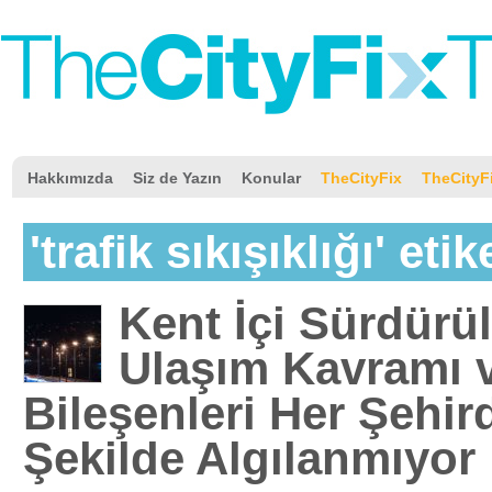
Hakkımızda
Siz de Yazın
Konular
TheCityFix
TheCityF
'trafik sıkışıklığı' etik
Kent İçi Sürdürül
Ulaşım Kavramı 
Bileşenleri Her Şehir
Şekilde Algılanmıyor