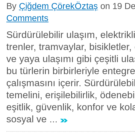
By
Çiğdem ÇörekÖztaş
on
19 D
Comments
Sürdürülebilir ulaşım, elektrikl
trenler, tramvaylar, bisikletler, 
ve yaya ulaşımı gibi çeşitli ula
bu türlerin birbirleriyle entegr
çalışmasını içerir. Sürdürülebi
temelini, erişilebilirlik, ödenebi
eşitlik, güvenlik, konfor ve kola
sosyal ve ...