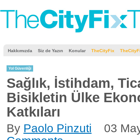
Hakkımızda
Siz de Yazın
Konular
TheCityFix
TheCityF
Yol Güvenliği
Sağlık, İstihdam, Tic
Bisikletin Ülke Eko
Katkıları
By
Paolo Pinzuti
03 Ma