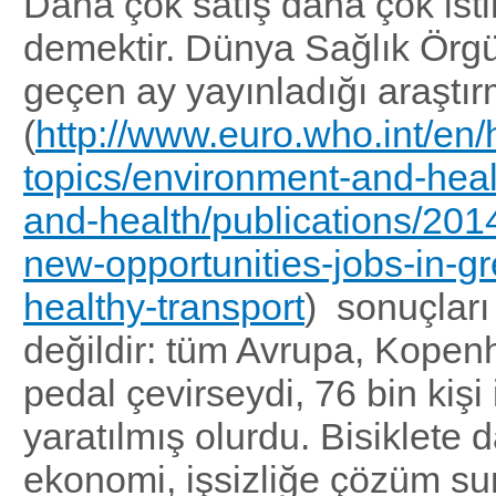
Daha çok satış daha çok is
demektir. Dünya Sağlık Örg
geçen ay yayınladığı araştı
(
http://www.euro.who.int/en/
topics/environment-and-heal
and-health/publications/201
new-opportunities-jobs-in-g
healthy-transport
) sonuçları
değildir: tüm Avrupa, Kopen
pedal çevirseydi, 76 bin kişi 
yaratılmış olurdu. Bisiklete d
ekonomi, işsizliğe çözüm su