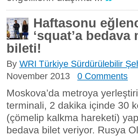
Haftasonu eğlenc
‘squat’a bedava 
bileti!
By
WRI Türkiye Sürdürülebilir Şeh
November 2013
0 Comments
Moskova’da metroya yerleştiril
terminali, 2 dakika içinde 30 
(çömelip kalkma hareketi) yap
bedava bilet veriyor. Rusya O