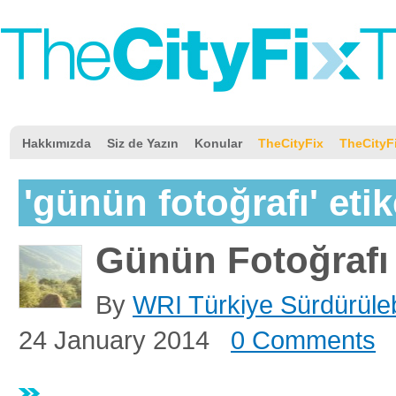
Hakkımızda
Siz de Yazın
Konular
TheCityFix
TheCityF
'günün fotoğrafı' etike
Günün Fotoğrafı
By
WRI Türkiye Sürdürülebi
24 January 2014
0 Comments