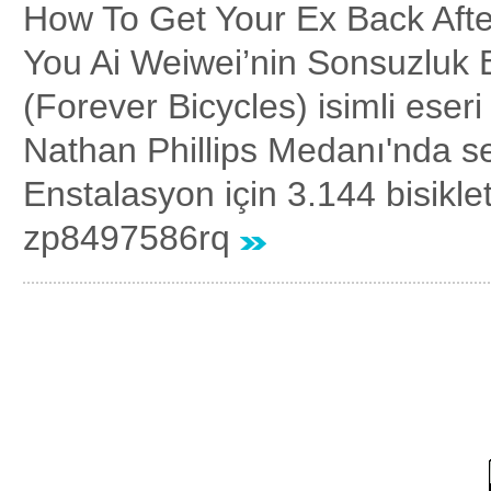
How To Get Your Ex Back Aft
You Ai Weiwei’nin Sonsuzluk Bi
(Forever Bicycles) isimli eser
Nathan Phillips Medanı'nda se
Enstalasyon için 3.144 bisiklet
zp8497586rq