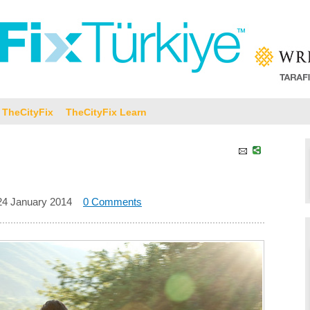
TheCityFix
TheCityFix Learn
24 January 2014
0 Comments