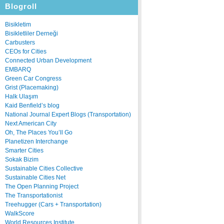
Blogroll
Bisikletim
Bisikletliler Derneği
Carbusters
CEOs for Cities
Connected Urban Development
EMBARQ
Green Car Congress
Grist (Placemaking)
Halk Ulaşım
Kaid Benfield’s blog
National Journal Expert Blogs (Transportation)
Next American City
Oh, The Places You’ll Go
Planetizen Interchange
Smarter Cities
Sokak Bizim
Sustainable Cities Collective
Sustainable Cities Net
The Open Planning Project
The Transportationist
Treehugger (Cars + Transportation)
WalkScore
World Resources Institute