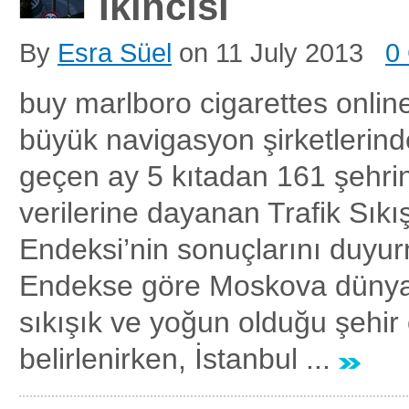
İkincisi
By
Esra Süel
on
11 July 2013
0
buy marlboro cigarettes onli
büyük navigasyon şirketleri
geçen ay 5 kıtadan 161 şehrin
verilerine dayanan Trafik Sıkış
Endeksi’nin sonuçlarını duyu
Endekse göre Moskova dünyad
sıkışık ve yoğun olduğu şehir
belirlenirken, İstanbul ...