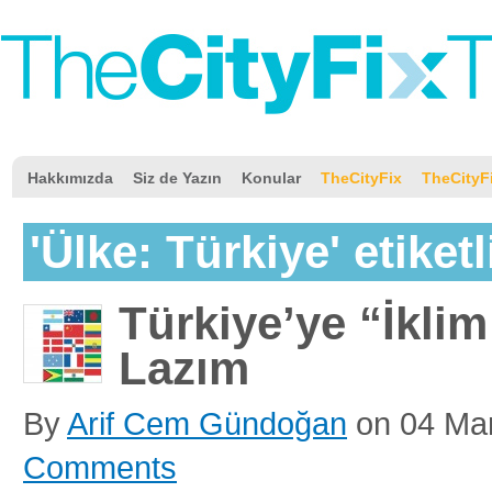
Hakkımızda
Siz de Yazın
Konular
TheCityFix
TheCityF
'Ülke: Türkiye' etiketl
Türkiye’ye “İklim
Lazım
By
Arif Cem Gündoğan
on
04 Ma
Comments