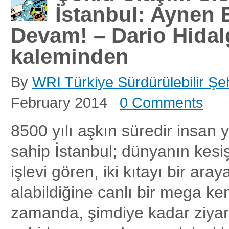
İstanbul: Aynen 
Devam! – Dario Hida
kaleminden
By
WRI Türkiye Sürdürülebilir Şeh
February 2014
0 Comments
8500 yılı aşkın süredir insan 
sahip İstanbul; dünyanın kesi
işlevi gören, iki kıtayı bir aray
alabildiğine canlı bir mega ken
zamanda, şimdiye kadar ziyare