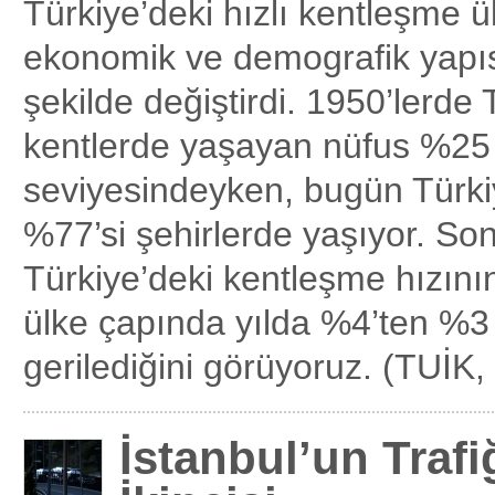
Türkiye’deki hızlı kentleşme ü
ekonomik ve demografik yapısı
şekilde değiştirdi. 1950’lerde 
kentlerde yaşayan nüfus %25
seviyesindeyken, bugün Türk
%77’si şehirlerde yaşıyor. Son
Türkiye’deki kentleşme hızının
ülke çapında yılda %4’ten %3
gerilediğini görüyoruz. (TUİK, 
İstanbul’un Traf