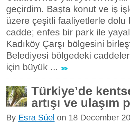
geçirdim. Başta konut ve iş iş
üzere çeşitli faaliyetlerle dol
cadde; enfes bir park ile yayal
Kadıköy Çarşı bölgesini birleş
Belediyesi bölgedeki caddelerin
için büyük ...
Türkiye’de kents
artışı ve ulaşım p
By
Esra Süel
on
18 December 2