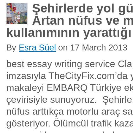
Şehirlerde yol gü
Artan nüfus ve m
kullanımının yarattığ
By
Esra Süel
on
17 March 2013
best essay writing service Cla
imzasıyla TheCityFix.com’da 
makaleyi EMBARQ Türkiye eki
çevirisiyle sunuyoruz. Şehirl
nüfus arttıkça motorlu araç sa
gösteriyor. Ölümcül trafik kaz