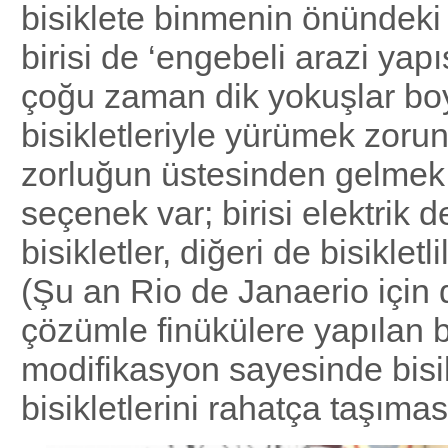
bisiklete binmenin önündeki
birisi de ‘engebeli arazi yapısı
çoğu zaman dik yokuşlar b
bisikletleriyle yürümek zorun
zorluğun üstesinden gelmek i
seçenek var; birisi elektrik d
bisikletler, diğeri de bisikletl
(Şu an Rio de Janaerio için
çözümle finükülere yapılan b
modifikasyon sayesinde bisikl
bisikletlerini rahatça taşımas