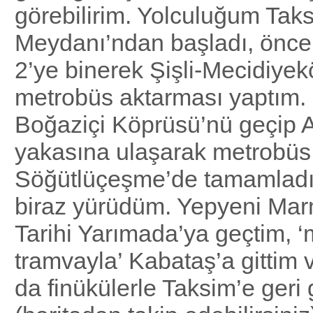
görebilirim. Yolculuğum Tak
Meydanı’ndan başladı, öncel
2’ye binerek Şişli-Mecidiyek
metrobüs aktarması yaptım.
Boğaziçi Köprüsü’nü geçip 
yakasına ulaşarak metrobü
Söğütlüçeşme’de tamamladı
biraz yürüdüm. Yepyeni Mar
Tarihi Yarımada’ya geçtim, 
tramvayla’ Kabataş’a gittim
da finükülerle Taksim’e geri