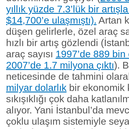
yıllık yüzde 7.3’lük bir artış
$14,700’e ulaşmıştı).
Artan k
düşen gelirlerle, özel araç s
hızlı bir artış gözlendi (İstan
araç sayısı
1997’de 889 bin 
2007’de 1.7 milyona çıktı
). 
neticesinde de tahmini olar
milyar dolarlık
bir ekonomik k
sıkışıklığı çok daha katlanıl
alıyor. Yani İstanbul’da mev
çoklu ulaşım sistemiyle seya