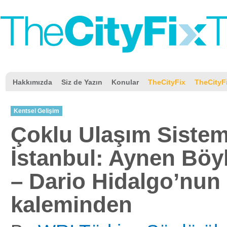
Hakkımızda
Siz de Yazın
Konular
TheCityFix
TheCityF
Kentsel Gelişim
Çoklu Ulaşım Sistem
İstanbul: Aynen Böy
– Dario Hidalgo’nun
kaleminden