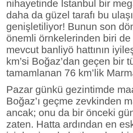
nihayetinde İstanbul bir mega
daha da güzel tarafı bu ula
genişletiliyor! Bunun son d
önemli örnkelerinden biri de 
mevcut banliyö hattının iyile
km’si Boğaz’dan geçen bir tü
tamamlanan 76 km’lik Marma
Pazar günkü gezintimde maa
Boğaz’ı geçme zevkinden m
ancak; onu da bir önceki gü
zaten. Hatta ardından en eski