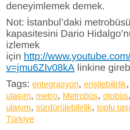
deneyimlemek demek.
Not: İstanbul’daki metrobüs
kapasitesini Dario Hidalgo
izlemek
için
http://www.youtube.com
v=jmu6ZIv08kA
linkine girebi
Tags:
,
entegrasyon
erişilebilirlik
,
,
,
ulaşım
metro
Metrobüs
otobüs
,
,
ulaşım
sürdürülebilirlik
toplu ta
Türkiye