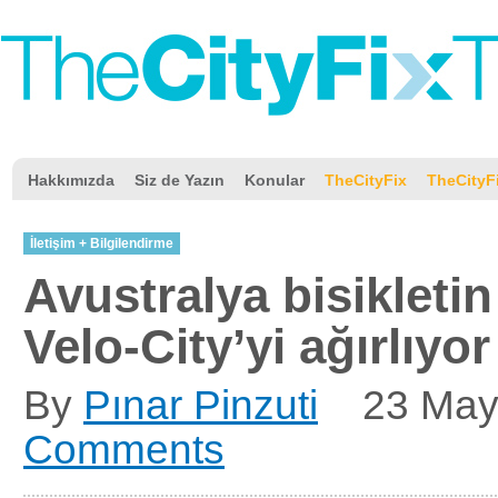
Hakkımızda
Siz de Yazın
Konular
TheCityFix
TheCityF
İletişim + Bilgilendirme
Avustralya bisikleti
Velo-City’yi ağırlıyor
By
Pınar Pinzuti
23 Ma
Comments