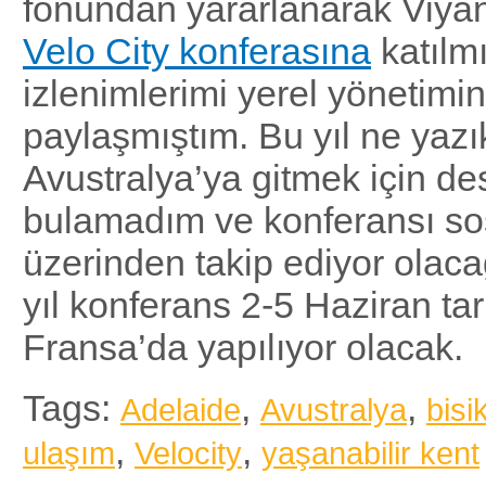
fonundan yararlanarak Viya
Velo City konferasına
katılm
izlenimlerimi yerel yönetimin 
paylaşmıştım. Bu yıl ne yazı
Avustralya’ya gitmek için de
bulamadım ve konferansı s
üzerinden takip ediyor olac
yıl konferans 2-5 Haziran tar
Fransa’da yapılıyor olacak.
Tags:
,
,
Adelaide
Avustralya
bisik
,
,
ulaşım
Velocity
yaşanabilir kent