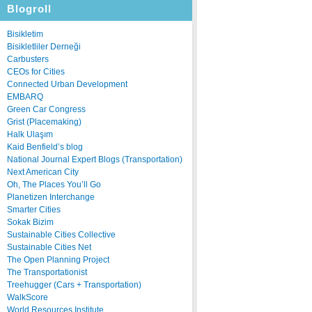
Blogroll
Bisikletim
Bisikletliler Derneği
Carbusters
CEOs for Cities
Connected Urban Development
EMBARQ
Green Car Congress
Grist (Placemaking)
Halk Ulaşım
Kaid Benfield’s blog
National Journal Expert Blogs (Transportation)
Next American City
Oh, The Places You’ll Go
Planetizen Interchange
Smarter Cities
Sokak Bizim
Sustainable Cities Collective
Sustainable Cities Net
The Open Planning Project
The Transportationist
Treehugger (Cars + Transportation)
WalkScore
World Resources Institute