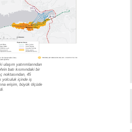
ki ulaşım yatırımlarından
hrin batı kısmındaki bir
ıç noktasından, 45
k yolculuk içinde iş
ına erişim, büyük ölçüde
di.