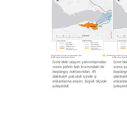
İzmir’deki ulaşım yatırımlarından
İzmir’de
sonra şehrin batı kısmındaki bir
sonra şe
başlangıç noktasından, 45
başlang
dakikalık yolculuk içinde iş
dakikalı
imkanlarına erişim, büyük ölçüde
imkanlar
iyileştirildi.
iyileştiril