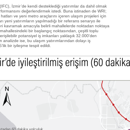
IFC), İzmir’de kendi desteklediği yatırımlar da dahil olmak
rformansını değerlendirmek istedi. Buna istinaden de WRI;
 hatları ve yeni metro araçlarını içeren ulaşım projeleri için
ları yeni yatırımların yapılmadığı bir referans senaryo ile
tkileri kavramak amacıyla belirli mahallelerde noktadan noktaya
 mahallesindeki bir başlangıç noktasından, çeşitli toplu
 erişilebilir potansiyel iş imkanları yaklaşık 32.000’den
n analizde ise, bu ulaşım yatırımlarından dolayı iş
k bir iyileşme tespit edildi.
ktadan 60 dakika yolculuk