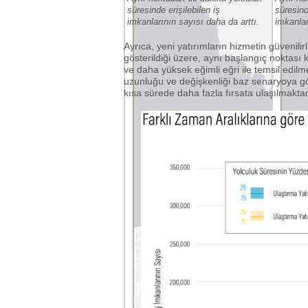
süresinde erişilebilen iş
süresind
imkanlarının sayısı daha da arttı.
imkanlar
Ayrıca, yeni yatırımların hizmetin güvenilir
gösterildiği üzere, aynı başlangıç ​​noktas
ve daha yüksek eğimli eğri ile temsil edilme
uzunluğu ve değişkenliği baz senaryoya gör
kısa sürede daha fazla fırsata ulaşılmaktad