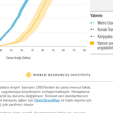
rsatlara erişim” kavramı 1950’lerden bu yana mevcut fakat,
ı , uygulamaya koyulmasını zorlaştırmaktaydı. Hesaplama
artık bu durumu değiştiriyor. Küresel veri standartlarının
le karayolu ağları için
OpenStreetMap
ve toplu taşıma için
) çok yardımcı oluyor.
pılması hala gerekli. Araştırmacılar İzmir için, mevcut