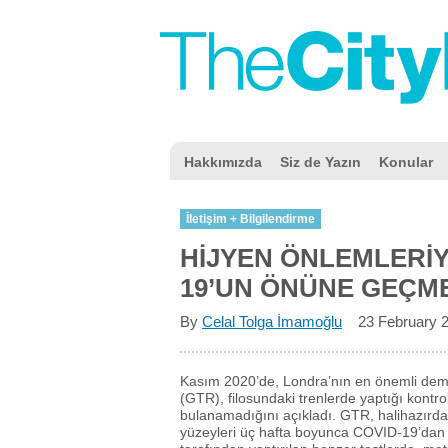
Hakkımızda
Siz de Yazın
Konular
İletişim + Bilgilendirme
HİJYEN ÖNLEMLERİY
19’UN ÖNÜNE GEÇ
By
Celal Tolga İmamoğlu
23 February 
Kasım 2020’de, Londra’nın en önemli demir
(GTR), filosundaki trenlerde yaptığı kontr
bulanamadığını açıkladı. GTR, halihazırda 
yüzeyleri üç hafta boyunca COVID-19’dan a