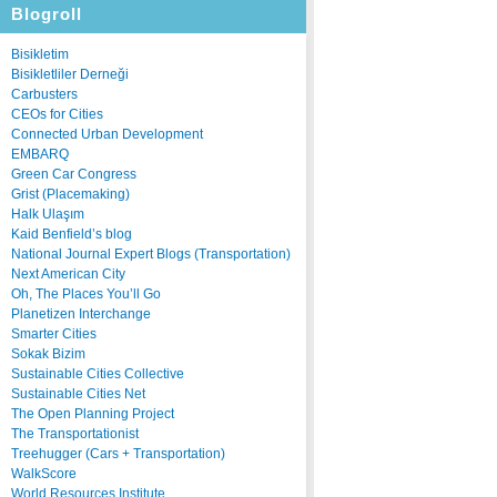
Blogroll
Bisikletim
Bisikletliler Derneği
Carbusters
CEOs for Cities
Connected Urban Development
EMBARQ
Green Car Congress
Grist (Placemaking)
Halk Ulaşım
Kaid Benfield’s blog
National Journal Expert Blogs (Transportation)
Next American City
Oh, The Places You’ll Go
Planetizen Interchange
Smarter Cities
Sokak Bizim
Sustainable Cities Collective
Sustainable Cities Net
The Open Planning Project
The Transportationist
Treehugger (Cars + Transportation)
WalkScore
World Resources Institute