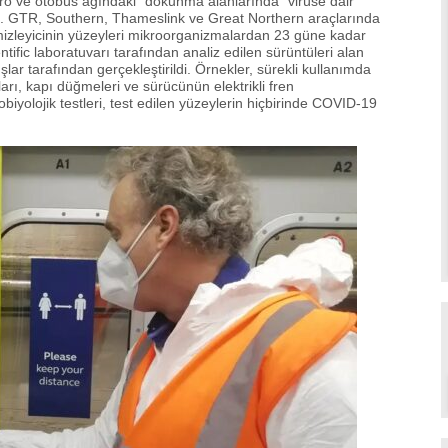
tro ve otobüs ağındaki “dokunma alanlarında” virüse dair
i. GTR, Southern, Thameslink ve Great Northern araçlarında
temizleyicinin yüzeyleri mikroorganizmalardan 23 güne kadar
ntific laboratuvarı tarafından analiz edilen sürüntüleri alan
ar tarafından gerçekleştirildi. Örnekler, sürekli kullanımda
ları, kapı düğmeleri ve sürücünün elektrikli fren
iyolojik testleri, test edilen yüzeylerin hiçbirinde COVID-19