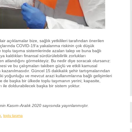
air açıklamalar bize, sağlık yetkilileri tarafından önerilen
açlarında COVID-19’a yakalanma riskinin çok düşük
 toplu taşıma sistemlerinde azalan talep ve buna bağlı
a kaldıkları finansal sürdürülebilirlik zorlukları
 atlandığını görmekteyiz. Bu nedir diye soracak olursanız:
mesi ve bu çalışmaları takiben güçlü ve etkili kamusal
n kazanılmasıdır. Güncel 15 dakikalık şehir tartışmalarından
ki yoğunluğu ve mevcut arazi kullanımlarına bağlı gelişimleri
 de başka bir ülkede toplu taşımanın yerini; kapasite,
arı ile doldurabilecek başka bir sistem yoktur.
si’nin Kasım-Aralık 2020 sayısında yayınlanmıştır.
,
n
toplu taşıma