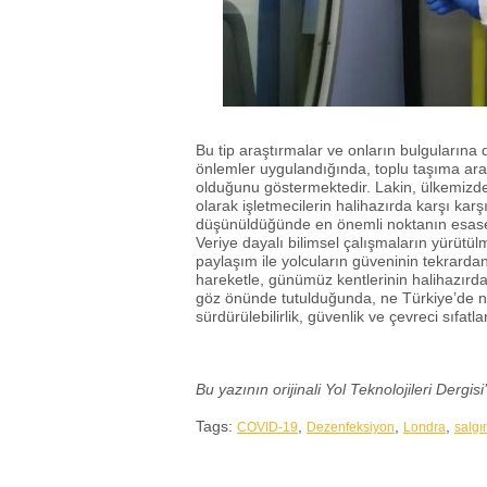
Bu tip araştırmalar ve onların bulgularına d
önlemler uygulandığında, toplu taşıma ar
olduğunu göstermektedir. Lakin, ülkemizde
olarak işletmecilerin halihazırda karşı karşıy
düşünüldüğünde en önemli noktanın esasen
Veriye dayalı bilimsel çalışmaların yürütül
paylaşım ile yolcuların güveninin tekrarda
hareketle, günümüz kentlerinin halihazırda
göz önünde tutulduğunda, ne Türkiye’de ne
sürdürülebilirlik, güvenlik ve çevreci sıfatl
Bu yazının orijinali Yol Teknolojileri Dergi
Tags:
,
,
,
COVID-19
Dezenfeksiyon
Londra
salgı