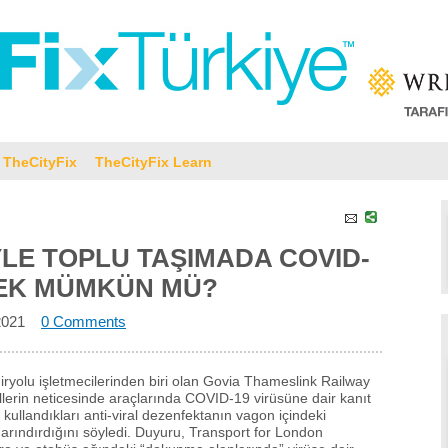
TheCityFix
TheCityFix Learn
LE TOPLU TAŞIMADA COVID-
MEK MÜMKÜN MÜ?
2021
0 Comments
yolu işletmecilerinden biri olan Govia Thameslink Railway
ollerin neticesinde araçlarında COVID-19 virüsüne dair kanıt
kullandıkları anti-viral dezenfektanın vagon içindeki
rındırdığını söyledi. Duyuru, Transport for London