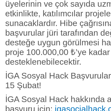
üyelerinin ve çok sayıda uzm
etkinlikte, katılımcılar projele
sunacaklardır. Hibe çağrısı
başvurular jüri tarafından de
desteğe uygun görülmesi hal
proje 100.000,00 ₺’ye kadar
desteklenebilecektir.
İGA Sosyal Hack Başvuruları
15 Şubat!
İGA Sosyal Hack hakkında ayr
başvuru için:
igasocialhack