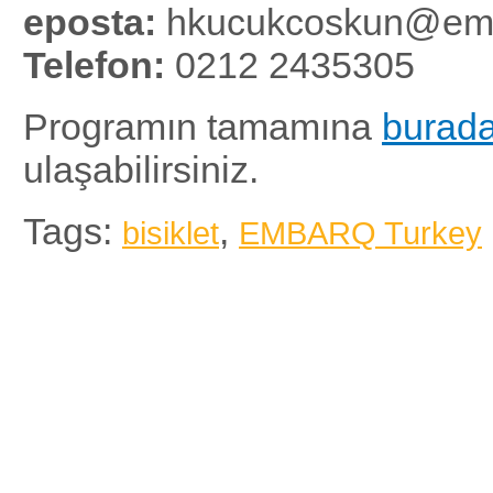
eposta:
hkucukcoskun@emba
Telefon:
0212 2435305
Programın tamamına
burad
ulaşabilirsiniz.
Tags:
,
bisiklet
EMBARQ Turkey