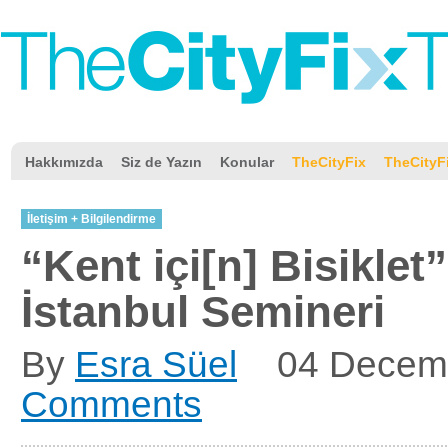
Hakkımızda
Siz de Yazın
Konular
TheCityFix
TheCityF
İletişim + Bilgilendirme
“Kent içi[n] Bisiklet
İstanbul Semineri
By
Esra Süel
04 Decem
Comments