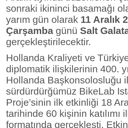
sonraki ikininci basamağı o
yarım gün olarak
11 Aralık 
Çarşamba
günü
Salt Galat
gerçekleştirilecektir.
Hollanda Kraliyeti ve Türkiy
diplomatik ilişkilerinin 400. y
Hollanda Başkonsolosluğu i
sürdürdürğümüz BikeLab Ist
Proje’sinin ilk etkinliği 18 Ar
tarihinde 60 kişinin katılımı i
formatında gerçekleşti. Etkinl