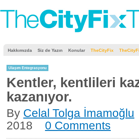
Hakkımızda
Siz de Yazın
Konular
TheCityFix
TheCityF
Ulaşım Entegrasyonu
Kentler, kentlileri k
kazanıyor.
By
Celal Tolga İmamoğlu
2018
0 Comments