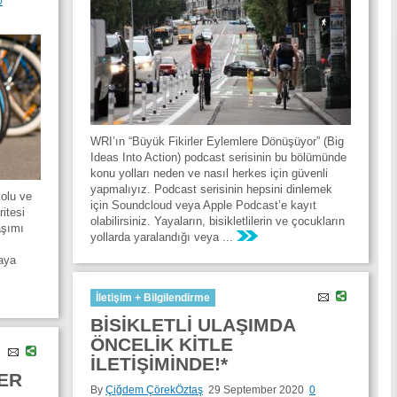
0
WRI’ın “Büyük Fikirler Eylemlere Dönüşüyor” (Big
Ideas Into Action) podcast serisinin bu bölümünde
konu yolları neden ve nasıl herkes için güvenli
yapmalıyız. Podcast serisinin hepsini dinlemek
kolu ve
için Soundcloud veya Apple Podcast’e kayıt
itesi
olabilirsiniz. Yayaların, bisikletlilerin ve çocukların
aşımı
yollarda yaralandığı veya ...
taya
İletişim + Bilgilendirme
BİSİKLETLİ ULAŞIMDA
ÖNCELİK KİTLE
İLETİŞİMİNDE!*
LER
By
Çiğdem ÇörekÖztaş
29 September 2020
0