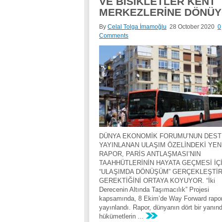
VE BİSİKLETLER KENT
MERKEZLERİNE DÖNÜ
By
Celal Tolga İmamoğlu
28 October 2020
0
Comments
DÜNYA EKONOMİK FORUMU’NUN DESTE
YAYINLANAN ULAŞIM ÖZELİNDEKİ YEN
RAPOR, PARİS ANTLAŞMASI’NIN
TAAHHÜTLERİNİN HAYATA GEÇMESİ İÇ
“ULAŞIMDA DÖNÜŞÜM” GERÇEKLEŞTİR
GEREKTİĞİNİ ORTAYA KOYUYOR. “İki
Derecenin Altında Taşımacılık” Projesi
kapsamında, 8 Ekim’de Way Forward rapo
yayınlandı. Rapor, dünyanın dört bir yanın
hükümetlerin ...