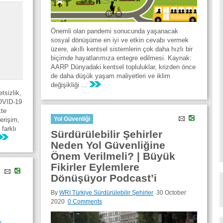
Önemli olan pandemi sonucunda yaşanacak
sosyal dönüşüme en iyi ve etkin cevabı vermek
üzere, akıllı kentsel sistemlerin çok daha hızlı bir
biçimde hayatlarımıza entegre edilmesi. Kaynak:
AARP Dünyadaki kentsel topluluklar, krizden önce
de daha düşük yaşam maliyetleri ve iklim
değişikliği ...
tsizlik,
COVID-19
kte
Yol Güvenliği
erişim,
farklı
Sürdürülebilir Şehirler
Neden Yol Güvenliğine
Önem Verilmeli? | Büyük
Fikirler Eylemlere
Dönüşüyor Podcast’i
By
WRI Türkiye Sürdürülebilir Şehirler
30 October
2020
0 Comments