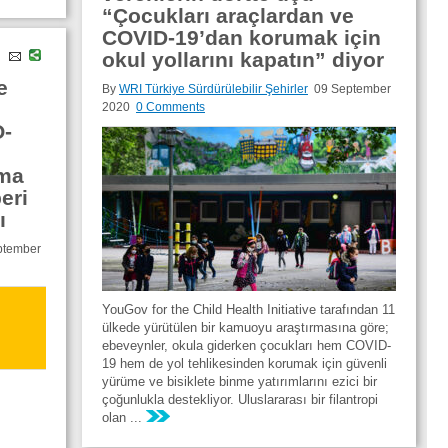
“Çocukları araçlardan ve
COVID-19’dan korumak için
okul yollarını kapatın” diyor
e
By
WRI Türkiye Sürdürülebilir Şehirler
09 September
2020
0 Comments
O-
nma
eri
ı
ptember
YouGov for the Child Health Initiative tarafından 11
ülkede yürütülen bir kamuoyu araştırmasına göre;
ebeveynler, okula giderken çocukları hem COVID-
19 hem de yol tehlikesinden korumak için güvenli
yürüme ve bisiklete binme yatırımlarını ezici bir
çoğunlukla destekliyor. Uluslararası bir filantropi
olan ...