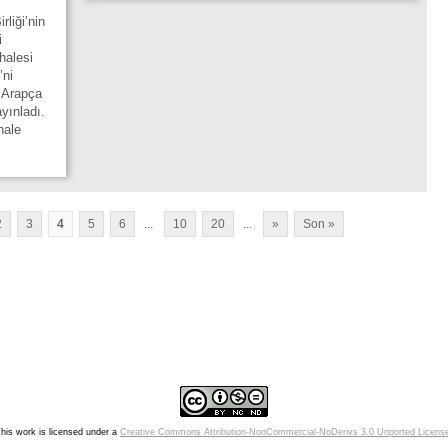
liği’nin
i
halesi
’ni
, Arapça
yınladı.
hale
2
3
4
5
6
...
10
20
...
»
Son »
his work is licensed under a
Creative Commons Attribution-NonCommercial-NoDerivs 3.0 Unported Licens