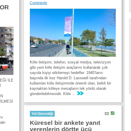
Comments
YOR
Kitle iletişimi; telefon, sosyal medya, televizyon
gibi yeni kitle iletişim araçlarını kullanarak çok
sayıda kişiyi etkilemeyi hedefler. 1940’ların
başında ilk kez Harold D. Lasswell tarafından
Ğİ İLE
kullanılan kitle iletişiminde önemli olan, belirli bir
İ
kaynaktan kitleye mesajların tek yönlü olarak
gönderilebilmesidir. Kitle ...
İN
İLMESİ
Yol Güvenliği
ru
Küresel bir ankete yanıt
daki
verenlerin dörtte üçü