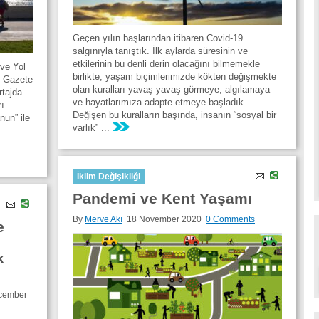
Geçen yılın başlarından itibaren Covid-19
salgınıyla tanıştık. İlk aylarda süresinin ve
etkilerinin bu denli derin olacağını bilmemekle
 ve Yol
birlikte; yaşam biçimlerimizde kökten değişmekte
, Gazete
olan kuralları yavaş yavaş görmeye, algılamaya
rtajda
ve hayatlarımıza adapte etmeye başladık.
zı
Değişen bu kuralların başında, insanın “sosyal bir
nun” ile
varlık” ...
İklim Değişikliği
Pandemi ve Kent Yaşamı
By
Merve Akı
18 November 2020
0 Comments
e
k
cember