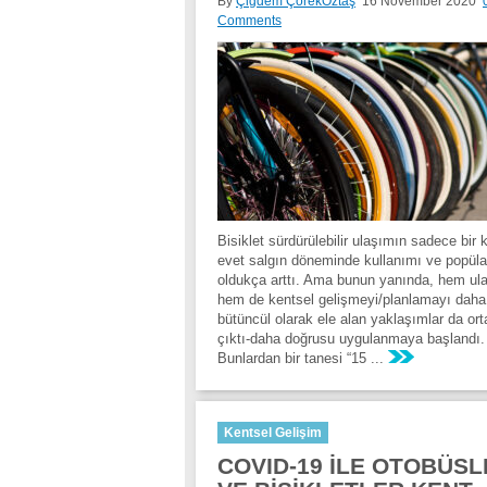
By
Çiğdem ÇörekÖztaş
16 November 2020
Comments
Bisiklet sürdürülebilir ulaşımın sadece bir 
evet salgın döneminde kullanımı ve popülar
oldukça arttı. Ama bunun yanında, hem ul
hem de kentsel gelişmeyi/planlamayı daha
bütüncül olarak ele alan yaklaşımlar da or
çıktı-daha doğrusu uygulanmaya başlandı.
Bunlardan bir tanesi “15 ...
Kentsel Gelişim
COVID-19 İLE OTOBÜS