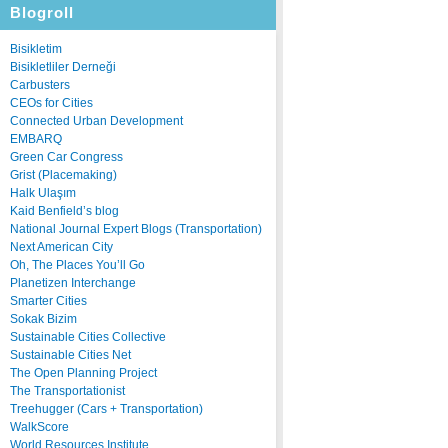
Blogroll
Bisikletim
Bisikletliler Derneği
Carbusters
CEOs for Cities
Connected Urban Development
EMBARQ
Green Car Congress
Grist (Placemaking)
Halk Ulaşım
Kaid Benfield’s blog
National Journal Expert Blogs (Transportation)
Next American City
Oh, The Places You’ll Go
Planetizen Interchange
Smarter Cities
Sokak Bizim
Sustainable Cities Collective
Sustainable Cities Net
The Open Planning Project
The Transportationist
Treehugger (Cars + Transportation)
WalkScore
World Resources Institute