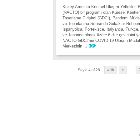
Kuzey Amerika Kentsel Ulaşım Yetkilileri Bir
(NACTO) bir programı olan Küresel Kentler
Tasarlama Girişimi (GDCI), Pandemi Müda
ve Toparlanma Sırasında Sokaklar Rehberi
İspanyolca, Portekizce, İtalyanca, Türkçe
ve Japonca olmak üzere 6 dile çevirisini ya
NACTO-GDCI’nin COVID-19 Ulaşım Müda
Merkezinin ...
Sayfa 4 of 28
« Ilk
«
...
T