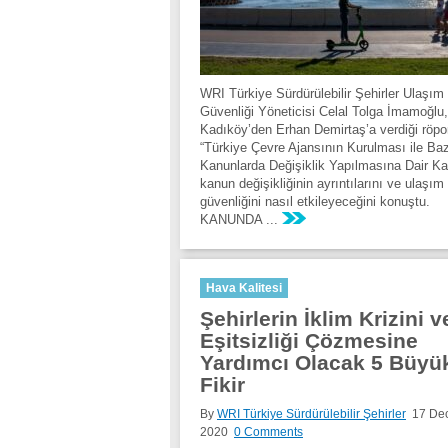
WRI Türkiye Sürdürülebilir Şehirler Ulaşım
Güvenliği Yöneticisi Celal Tolga İmamoğlu
Kadıköy’den Erhan Demirtaş’a verdiği röpo
“Türkiye Çevre Ajansının Kurulması ile Ba
Kanunlarda Değişiklik Yapılmasına Dair Ka
kanun değişikliğinin ayrıntılarını ve ulaşım
güvenliğini nasıl etkileyeceğini konuştu.
KANUNDA ...
Hava Kalitesi
Şehirlerin İklim Krizini v
Eşitsizliği Çözmesine
Yardımcı Olacak 5 Büyü
Fikir
By
WRI Türkiye Sürdürülebilir Şehirler
17 De
2020
0 Comments