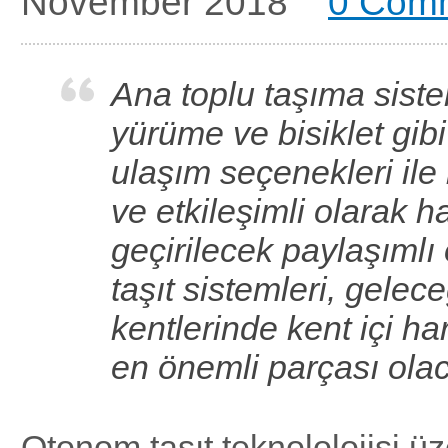
November 2018
0 Com
Ana toplu taşıma siste
yürüme ve bisiklet gib
ulaşım seçenekleri ile
ve etkileşimli olarak h
geçirilecek paylaşıml
taşıt sistemleri, gelec
kentlerinde kent içi har
en önemli parçası ola
Otonom taşıt teknololojisi ü