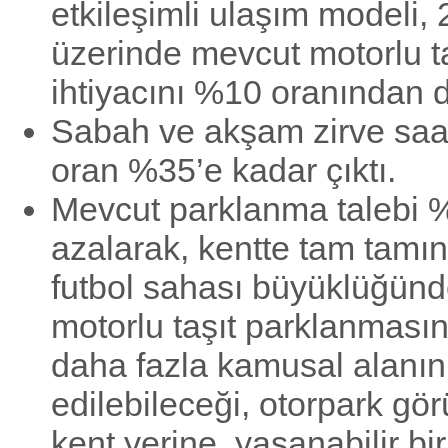
etkileşimli ulaşım modeli, 
üzerinde mevcut motorlu ta
ihtiyacını %10 oranından 
Sabah ve akşam zirve saat
oran %35’e kadar çıktı.
Mevcut parklanma talebi 
azalarak, kentte tam tamı
futbol sahası büyüklüğünde
motorlu taşıt parklanması
daha fazla kamusal alanın
edilebileceği, otorpark gö
kent yerine, yaşanabilir bir