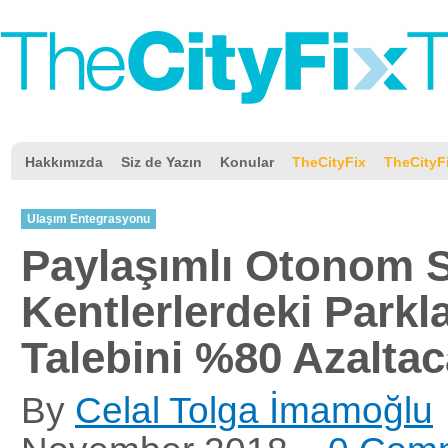
Hakkımızda
Siz de Yazın
Konular
TheCityFix
TheCityF
Ulaşım Entegrasyonu
Paylaşımlı Otonom S
Kentlerlerdeki Park
Talebini %80 Azaltac
By
Celal Tolga İmamoğlu