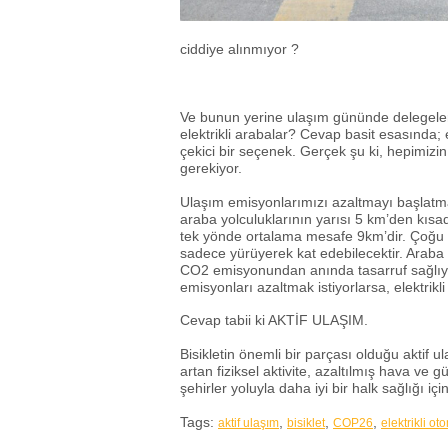
ciddiye alınmıyor ?
Ve bunun yerine ulaşım gününde delegeler
elektrikli arabalar? Cevap basit esasında; el
çekici bir seçenek. Gerçek şu ki, hepimiz
gerekiyor.
Ulaşım emisyonlarımızı azaltmayı başlatman
araba yolculuklarının yarısı 5 km’den kısad
tek yönde ortalama mesafe 9km’dir. Çoğu i
sadece yürüyerek kat edebilecektir. Araba 
CO2 emisyonundan anında tasarruf sağlıy
emisyonları azaltmak istiyorlarsa, elektrikl
Cevap tabii ki AKTİF ULAŞIM.
Bisikletin önemli bir parçası olduğu aktif 
artan fiziksel aktivite, azaltılmış hava ve gü
şehirler yoluyla daha iyi bir halk sağlığı için
Tags:
,
,
,
aktif ulaşım
bisiklet
COP26
elektrikli ot