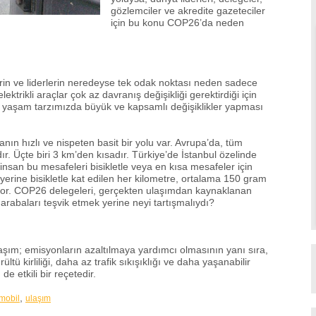
gözlemciler ve akredite gazeteciler
için bu konu COP26’da neden
in ve liderlerin neredeyse tek odak noktası neden sadece
ektrikli araçlar çok az davranış değişikliği gerektirdiği için
in yaşam tarzımızda büyük ve kapsamlı değişiklikler yapması
ın hızlı ve nispeten basit bir yolu var. Avrupa’da, tüm
ır. Üçte biri 3 km’den kısadır. Türkiye’de İstanbul özelinde
nsan bu mesafeleri bisikletle veya en kısa mesafeler için
yerine bisikletle kat edilen her kilometre, ortalama 150 gram
or. COP26 delegeleri, gerçekten ulaşımdan kaynaklanan
i arabaları teşvik etmek yerine neyi tartışmalıydı?
ulaşım; emisyonların azaltılmaya yardımcı olmasının yanı sıra,
rültü kirliliği, daha az trafik sıkışıklığı ve daha yaşanabilir
 de etkili bir reçetedir.
,
omobil
ulaşım