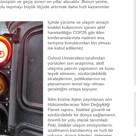
dönüşüm ve geçiş süreci on yıllar alacaktır. Bunun yerine,
 toplu taşımayı büyük ölçüde artırmak daha hızlı kazanımlar
İçinde yürüme ve ulaşım amaçlı
bisiklet kullanımını içeren aktif
hareketliliğin COP26 gibi iklim
konferanslarında nadiren ana
tartışma konularından biri olması
ise kabul edilemez.
Oxford Universitesi tarafından
yürütülen son araştırma; aktif
ulaşıma yatırım yapmanın ve bunu
teşvik etmenin, sürdürülebilirlik
stratejilerinin, politikalarının ve
planamanın temel taşı olması
gerektiğini ortaya koyuyor.
İklim krizine ilişkin yayınlanan son
Hükümetlerarası İklim Değişikliği
Paneli raporu, bisikleti güvenli ve
sürdürülebilir bir dünya sağlamanın
önemli bir yolu olarak tanımladı.
Peki, bisiklet ulaşım emisyonlarını
azaltmanın kanıtlanmış ve hızlı bir
yoluysa, dünya liderleri, delegeler,