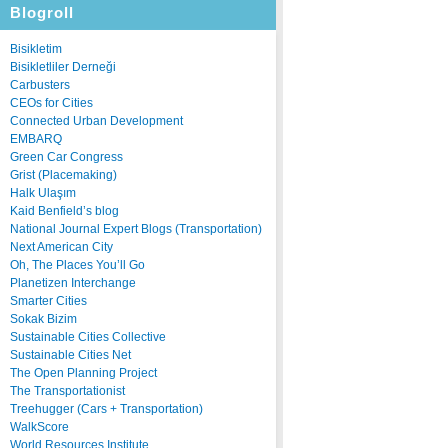
Blogroll
Bisikletim
Bisikletliler Derneği
Carbusters
CEOs for Cities
Connected Urban Development
EMBARQ
Green Car Congress
Grist (Placemaking)
Halk Ulaşım
Kaid Benfield’s blog
National Journal Expert Blogs (Transportation)
Next American City
Oh, The Places You’ll Go
Planetizen Interchange
Smarter Cities
Sokak Bizim
Sustainable Cities Collective
Sustainable Cities Net
The Open Planning Project
The Transportationist
Treehugger (Cars + Transportation)
WalkScore
World Resources Institute