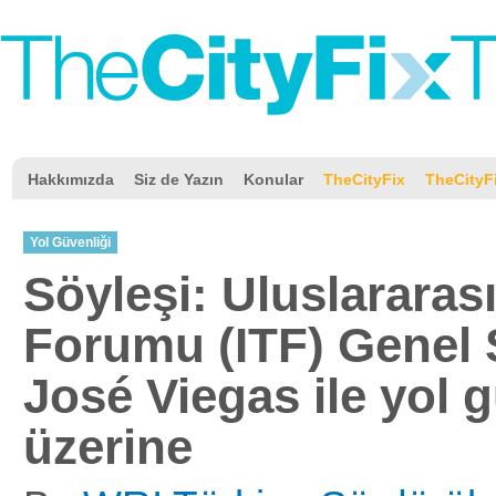
Hakkımızda
Siz de Yazın
Konular
TheCityFix
TheCityF
Yol Güvenliği
Söyleşi: Uluslararas
Forumu (ITF) Genel 
José Viegas ile yol g
üzerine