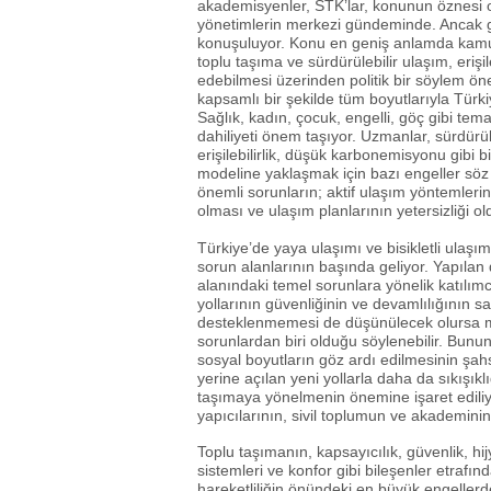
akademisyenler, STK’lar, konunun öznesi ol
yönetimlerin merkezi gündeminde. Ancak gü
konuşuluyor. Konu en geniş anlamda kamu
toplu taşıma ve sürdürülebilir ulaşım, erişil
edebilmesi üzerinden politik bir söylem öne
kapsamlı bir şekilde tüm boyutlarıyla Türk
Sağlık, kadın, çocuk, engelli, göç gibi tem
dahiliyeti önem taşıyor. Uzmanlar, sürdürü
erişilebilirlik, düşük karbonemisyonu gibi bi
modeline yaklaşmak için bazı engeller söz 
önemli sorunların; aktif ulaşım yöntemleri
olması ve ulaşım planlarının yetersizliği o
Türkiye’de yaya ulaşımı ve bisikletli ulaş
sorun alanlarının başında geliyor. Yapılan
alanındaki temel sorunlara yönelik katılımc
yollarının güvenliğinin ve devamlılığının sa
desteklenmemesi de düşünülecek olursa mev
sorunlardan biri olduğu söylenebilir. Bununl
sosyal boyutların göz ardı edilmesinin şahs
yerine açılan yeni yollarla daha da sıkışıkl
taşımaya yönelmenin önemine işaret ediliyo
yapıcılarının, sivil toplumun ve akademinin 
Toplu taşımanın, kapsayıcılık, güvenlik, hij
sistemleri ve konfor gibi bileşenler etrafın
hareketliliğin önündeki en büyük engellerde