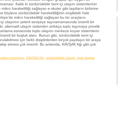
maması. Kaldı ki sürdürülebilir kent içi ulaşım sistemlerinin
 mikro hareketliliği sağlayan e-skuter gibi taşıtların birbirine
böylece sürdürülebilir hareketliliğinin erişilebilir hale
rkiye’de mikro hareketliliği sağlayan bu tür araçların
nt içi ulaşımın yeterli seviyeye taşınamamasında önemli bir
ki, alternatif ulaşım sistemleri arttıkça toplu taşımaya yönelik
planlama esnasında toplu ulaşımı merkeze koyan sistemlerin
emli bir boşluk alanı. Bunun gibi, sürdürülebilir kent içi
ulabilmesi için farklı disiplinlerden birçok paydaşın bir araya
 takip etmesi çok önemli. Bu anlamda, KAVŞAK Ağı gibi çok
i.
,
,
,
karbon emisyonu
KAVŞAK Ağı
sürdürülebilir ulaşım
toplu taşıma