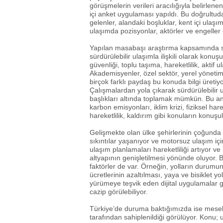
görüşmelerin verileri aracılığıyla belirlene
içi anket uygulaması yapıldı. Bu doğrultud
gelenler, alandaki boşluklar, kent içi ulaş
ulaşımda pozisyonlar, aktörler ve engeller 
Yapılan masabaşı araştırma kapsamında sürdü
sürdürülebilir ulaşımla ilişkili olarak konuşu
güvenliği, toplu taşıma, hareketlilik, aktif 
Akademisyenler, özel sektör, yerel yönetimle
birçok farklı paydaş bu konuda bilgi üretiy
Çalışmalardan yola çıkarak sürdürülebilir u
başlıkları altında toplamak mümkün. Bu ana b
karbon emisyonları, iklim krizi, fiziksel hare
hareketlilik, kaldırım gibi konuların konuşu
Gelişmekte olan ülke şehirlerinin çoğunda e
sıkıntılar yaşanıyor ve motorsuz ulaşım iç
ulaşım planlamaları hareketliliği artıyor ve
altyapının genişletilmesi yönünde oluyor. Bu
faktörler de var. Örneğin, yolların durumu
ücretlerinin azaltılması, yaya ve bisiklet y
yürümeye teşvik eden dijital uygulamalar gi
cazip görülebiliyor.
Türkiye’de duruma baktığımızda ise mesele
tarafından sahiplenildiği görülüyor. Konu; 