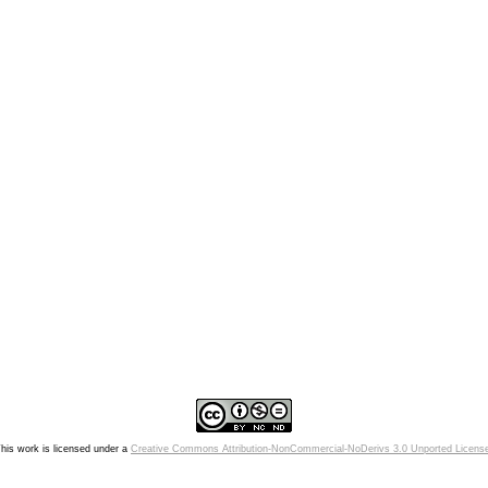
his work is licensed under a
Creative Commons Attribution-NonCommercial-NoDerivs 3.0 Unported Licens