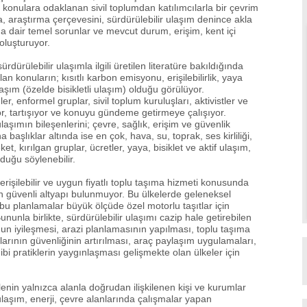
n konulara odaklanan sivil toplumdan katılımcılarla bir çevrim
a, araştırma çerçevesini, sürdürülebilir ulaşım denince akla
ıma dair temel sorunlar ve mevcut durum, erişim, kent içi
oluşturuyor.
rülebilir ulaşımla ilgili üretilen literatüre bakıldığında
lan konuların; kısıtlı karbon emisyonu, erişilebilirlik, yaya
ulaşım (özelde bisikletli ulaşım) olduğu görülüyor.
r, enformel gruplar, sivil toplum kuruluşları, aktivistler ve
or, tartışıyor ve konuyu gündeme getirmeye çalışıyor.
laşımın bileşenlerini; çevre, sağlık, erişim ve güvenlik
aşlıklar altında ise en çok, hava, su, toprak, ses kirliliği,
ket, kırılgan gruplar, ücretler, yaya, bisiklet ve aktif ulaşım,
lduğu söylenebilir.
rişilebilir ve uygun fiyatlı toplu taşıma hizmeti konusunda
in güvenli altyapı bulunmuyor. Bu ülkelerde geleneksel
 bu planlamalar büyük ölçüde özel motorlu taşıtlar için
nunla birlikte, sürdürülebilir ulaşımı cazip hale getirebilen
nun iyileşmesi, arazi planlamasının yapılması, toplu taşıma
ollarının güvenliğinin artırılması, araç paylaşım uygulamaları,
bi pratiklerin yaygınlaşması gelişmekte olan ülkeler için
nin yalnızca alanla doğrudan ilişkilenen kişi ve kurumlar
ulaşım, enerji, çevre alanlarında çalışmalar yapan