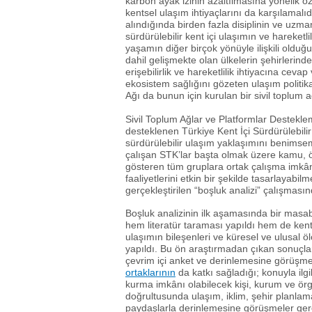
karbon ayak izinin azaltılmasına yönelik ö
kentsel ulaşım ihtiyaçlarını da karşılamalıd
alındığında birden fazla disiplinin ve uzma
sürdürülebilir kent içi ulaşımın ve hareketl
yaşamın diğer birçok yönüyle ilişkili olduğ
dahil gelişmekte olan ülkelerin şehirlerin
erişebilirlik ve hareketlilik ihtiyacına ceva
ekosistem sağlığını gözeten ulaşım politika
Ağı da bunun için kurulan bir sivil toplum a
Sivil Toplum Ağlar ve Platformlar Destekl
desteklenen Türkiye Kent İçi Sürdürülebil
sürdürülebilir ulaşım yaklaşımını benims
çalışan STK’lar başta olmak üzere kamu, öz
gösteren tüm gruplara ortak çalışma imkâ
faaliyetlerini etkin bir şekilde tasarlayabi
gerçekleştirilen “boşluk analizi” çalışmas
Boşluk analizinin ilk aşamasında bir masa
hem literatür taraması yapıldı hem de kent i
ulaşımın bileşenleri ve küresel ve ulusal 
yapıldı. Bu ön araştırmadan çıkan sonuçla
çevrim içi anket ve derinlemesine görüşme
ortaklarının
da katkı sağladığı; konuyla ilgi
kurma imkânı olabilecek kişi, kurum ve örgütl
doğrultusunda ulaşım, iklim, şehir planlama,
paydaşlarla derinlemesine görüşmeler gerç