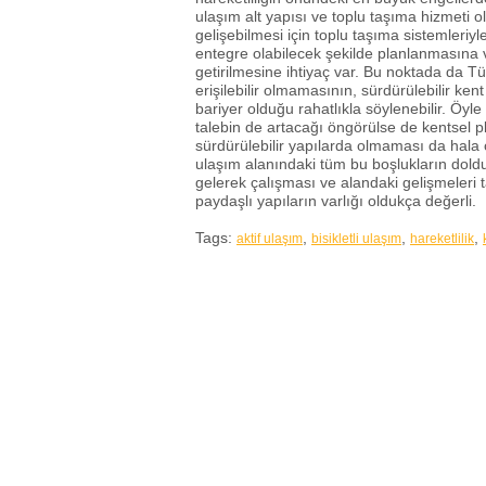
ulaşım alt yapısı ve toplu taşıma hizmeti ol
gelişebilmesi için toplu taşıma sistemleriyle
entegre olabilecek şekilde planlanmasına ve 
getirilmesine ihtiyaç var. Bu noktada da Tü
erişilebilir olmamasının, sürdürülebilir ke
bariyer olduğu rahatlıkla söylenebilir. Öyle 
talebin de artacağı öngörülse de kentsel 
sürdürülebilir yapılarda olmaması da hala ön
ulaşım alanındaki tüm bu boşlukların doldur
gelerek çalışması ve alandaki gelişmeleri
paydaşlı yapıların varlığı oldukça değerl
Tags:
,
,
,
aktif ulaşım
bisikletli ulaşım
hareketlilik