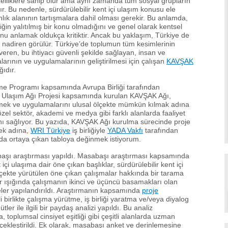
zelliklere sahip olur ama aynı zamanda tüm sosyal grupların
ır. Bu nedenle, sürdürülebilir kent içi ulaşım konusu ele
nlık alanının tartışmalara dahil olması gerekir. Bu anlamda,
iliğin yalıtılmış bir konu olmadığını ve genel olarak kentsel
unu anlamak oldukça kritiktir. Ancak bu yaklaşım, Türkiye de
de nadiren görülür. Türkiye’de toplumun tüm kesimlerinin
p veren, bu ihtiyacı güvenli şekilde sağlayan, insan ve
larının ve uygulamalarının geliştirilmesi için çalışan
KAVŞAK
ğıdır.
eme Programı kapsamında Avrupa Birliği tarafından
ir Ulaşım Ağı Projesi kapsamında kurulan KAVŞAK Ağı,
emek ve uygulamalarını ulusal ölçekte mümkün kılmak adına
el sektör, akademi ve medya gibi farklı alanlarda faaliyet
nı sağlıyor. Bu yazıda, KAVŞAK Ağı kurulma sürecinde proje
lmek adına,
WRI Türkiye
iş birliğiyle
YADA Vakfı
tarafından
ında ortaya çıkan tabloya değinmek istiyorum.
başı araştırması yapıldı. Masabaşı araştırması kapsamında
çi ulaşıma dair öne çıkan başlıklar, sürdürülebilir kent içi
ölçekte yürütülen öne çıkan çalışmalar hakkında bir tarama
r ışığında çalışmanın ikinci ve üçüncü basamakları olan
ler yapılandırıldı. Araştırmanın kapsamında
proje
li birlikte çalışma yürütme, iş birliği yaratma ve/veya diyalog
er ile ilgili bir paydaş analizi yapıldı. Bu analiz
 toplumsal cinsiyet eşitliği gibi çeşitli alanlarda uzman
ekleştirildi. Ek olarak, masabaşı anket ve derinlemesine