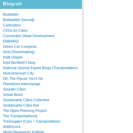
Blogroll
Bisikletim
Bisikletliler Derneği
Carbusters
CEOs for Cities
Connected Urban Development
EMBARQ
Green Car Congress
Grist (Placemaking)
Halk Ulaşım
Kaid Benfield’s blog
National Journal Expert Blogs (Transportation)
Next American City
Oh, The Places You’ll Go
Planetizen Interchange
Smarter Cities
Sokak Bizim
Sustainable Cities Collective
Sustainable Cities Net
The Open Planning Project
The Transportationist
Treehugger (Cars + Transportation)
WalkScore
World Resources Institute