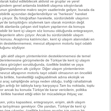
arak kabul edilebilecek aktivist ve gruplar ve yerel
ndem genel anlamda bisikletli ulaşıma sıkıştırılarak
nun gündemine makro seçim vaatlerinde geliyor, burada da
ebilirlik açısından değerlendiriliyor ve “herkesin” hareket
 çıkıyor. Bu fotoğraftan hareketle, sürdürülebilir ulaşımın
iye’de tartışıldığını söylemek tam olarak mümkün değil.
atik alanlarda çalışan sivil toplum yapılarının da konuya
lebilir bir kent içi ulaşım söz konusu olduğunda entegrasyon,
leşenlerin altını çiziyor. Ancak bu sürdürülebilir ulaşım
konusu. Araştırma katılımcıları, kent içi ulaşım alanındaki en
nin desteklenmemesi, mevcut altyapının motorlu taşıt odaklı
lduğunu söylüyor.
ım gibi aktif ulaşım yöntemlerinin desteklenmemesi de temel
 derinlemesine görüşmelerde de Türkiye’de kent içi ulaşım
ılara görüşleri sorulduğunda, özellikle bisiklet ve yaya
ğlanmadığının altı çiziliyor. Diğer ulaşım yöntemlerinin
cut altyapının motorlu taşıt odaklı olmasının en öncelikli
a birlikte, hareketliliği sağlayabilmek adına ekolojik ve
i araç sahipliğinde artışa neden olduğu, trafiği rahatlatmak
ığın arttığı bir tabloyla karşı karşıyayız.Tam bu noktada, toplu
r ancak bu konuda Türkiye’de karar vericilerin, politika
birlikte hareket ettiği etkin bir mücadeleye ihtiyaç var.
yen, yolcu kapasitesi, entegrasyon, erişim, akıllı ulaşım
da tartışılması gerekiyor. Öte yandan, Türkiye’de kent içi
n öne çıkanlar; özellikle kırılgan gruplar için uygun bir