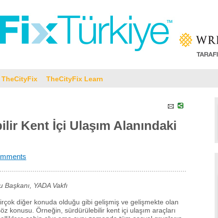
TheCityFix
TheCityFix Learn
lir Kent İçi Ulaşım Alanındaki
omments
u Başkanı, YADA Vakfı
birçok diğer konuda olduğu gibi gelişmiş ve gelişmekte olan
söz konusu. Örneğin, sürdürülebilir kent içi ulaşım araçları