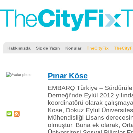
Hakkımızda
Siz de Yazın
Konular
TheCityFix
TheCityF
Pınar Köse
EMBARQ Türkiye – Sürdürüleb
Derneği’nde Eylül 2012 yılın
koordinatörü olarak çalışmay
Köse, Dokuz Eylül Üniversites
Mühendisliği Lisans dereces
olmuştur. Buna ek olarak, Or
Üniversitesi Sosyal Bilimler E