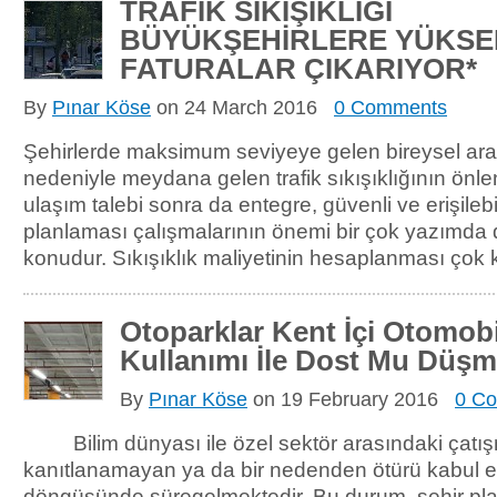
TRAFİK SIKIŞIKLIĞI
BÜYÜKŞEHİRLERE YÜKSE
FATURALAR ÇIKARIYOR*
By
Pınar Köse
on
24 March 2016
0 Comments
Şehirlerde maksimum seviyeye gelen bireysel ar
nedeniyle meydana gelen trafik sıkışıklığının önl
ulaşım talebi sonra da entegre, güvenli ve erişilebil
planlaması çalışmalarının önemi bir çok yazımda 
konudur. Sıkışıklık maliyetinin hesaplanması çok k
Otoparklar Kent İçi Otomobi
Kullanımı İle Dost Mu Düş
By
Pınar Köse
on
19 February 2016
0 C
Bilim dünyası ile özel sektör arasındaki çatış
kanıtlanamayan ya da bir nedenden ötürü kabul 
döngüsünde süregelmektedir. Bu durum, şehir pla