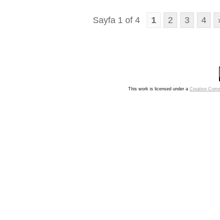
Sayfa 1 of 4
1
2
3
4
This work is licensed under a
Creative Comm